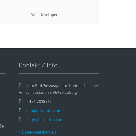
Eficitur Sodale
Web Developer
Kontakt / Info
Foto Bild Presseagentur -Hartmut Neidiger,
Am Schießstand 27, 96450 Coburg
0171 2098537
info@bikerfoto.com
https://bikerfoto.com
aße
> Datenschutzhinweis